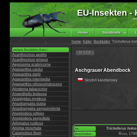
EU-Insekten - K
au
Home
Steckbriefe
L
home
:
Käfer
:
Bockkäfer
: Trichoferus ho
weitere Bockkäfer-Arten:
id: 1216
Acanthocinus aedilis
Acanthocinus griseus
Aegosoma scabricorne
Agapanthia cardui
Aschgrauer Abendbock
Agapanthia dahli
Agapanthia intermedia
Skrytoń kasztanowy
Agapanthia villosoviridescens
Alosterna tabacicolor
Anaesthetis testacea
Anaglyptus mysticus
Anastrangalia dubia
Anastrangalia sanguinolenta
Anoplodera rufipes
Anoplodera sexguttata
Arhopalus rusticus
Aromia moschata
Trichoferus holo
Art
Calamobius filum
Rossi, 179
Beschreiber