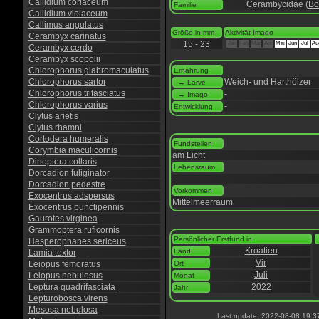
Callidium coriaceum
Cerambycidae (
Bo
Familie
Callidium violaceum
Callimus angulatus
Größe in mm
Aktivität Imago
Cerambyx carinatus
15 - 23
Jan
Feb
Mär
Apr
Mai
Jun
Jul
Au
Cerambyx cerdo
Cerambyx scopolii
Chlorophorus glabromaculatus
Ernährung
Chlorophorus sartor
Weich- und Harthölzer
→ Larve
Chlorophorus trifasciatus
-
→ Imago
Chlorophorus varius
-
Entwicklung
Clytus arietis
Clytus rhamni
Cortodera humeralis
Fundstellen
Corymbia maculicornis
am Licht
Dinoptera collaris
Lebensraum
Dorcadion fuliginator
-
Dorcadion pedestre
Vorkommen
Exocentrus adspersus
Mittelmeerraum
Exocentrus punctipennis
Gaurotes virginea
Grammoptera ruficornis
Persönlicher Erstfund in
Hesperophanes sericeus
Kroatien
Land
Lamia textor
Vir
Leiopus femoratus
Ort
Juli
Leiopus nebulosus
Monat
Leptura quadrifasciata
2022
Jahr
Lepturobosca virens
Mesosa nebulosa
Last update: 2022-08-08 19:3