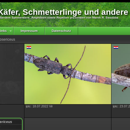
äfer, Schmetterlinge und andere
ßerdem Spinnentiere, Amphibien sowie Reptilien präsentiert von Marek R. Swadzba
inks
Impressum
Datenschutz
losericeus
iptc: 18.07.2022 Vir
iptc: 23.07.
sericeus
0