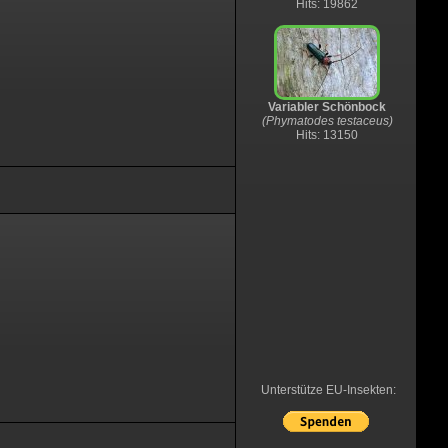
Hits: 19862
Variabler Schönbock
(Phymatodes testaceus)
Hits: 13150
Unterstütze EU-Insekten: