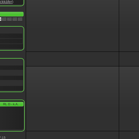
ckkäfer
)
g
Sep
Okt
Nov
Dez
RL D - k.A.
7:15