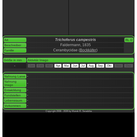
Trichoferus campestris
Art
RL D
Faldermann, 1835
Beschreiber
Cerambycidae (
Bockkäfer
)
Familie
space
Größe in mm
Aktivität Imago
-
Jan
Feb
Mär
Apr
Mai
Jun
Jul
Aug
Sep
Okt
Nov
Dez
space
-
Nahrung Larve
Nahrung
-
Imago
-
Entwicklung
-
Fundstellen
-
Lebensraum
-
Vorkommen
Copyright 2008 - 2026 by Marek R. Swadzba