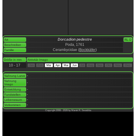
Dorcadion pedestre
Art
RL D
Poda, 1761
Beschreiber
Cerambycidae (
Bockkäfer
)
Familie
space
Größe in mm
Aktivität Imago
10 - 17
Jan
Feb
Mär
Apr
Mai
Jun
Jul
Aug
Sep
Okt
Nov
Dez
space
-
Nahrung Larve
Nahrung
-
Imago
-
Entwicklung
-
Fundstellen
-
Lebensraum
-
Vorkommen
Copyright 2008 - 2026 by Marek R. Swadzba