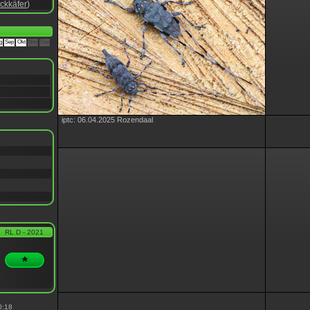
ckkäfer
)
g
Sep
Okt
Nov
Dez
iptc: 06.04.2025 Rozendaal
RL D - 2021
*
0:18