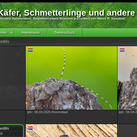
äfer, Schmetterlinge und andere
ßerdem Spinnentiere, Amphibien sowie Reptilien präsentiert von Marek R. Swadzba
inks
Impressum
Datenschutz
edilis
iptc: 06.04.2025 Rozendaal
iptc: 06.04
edilis
58