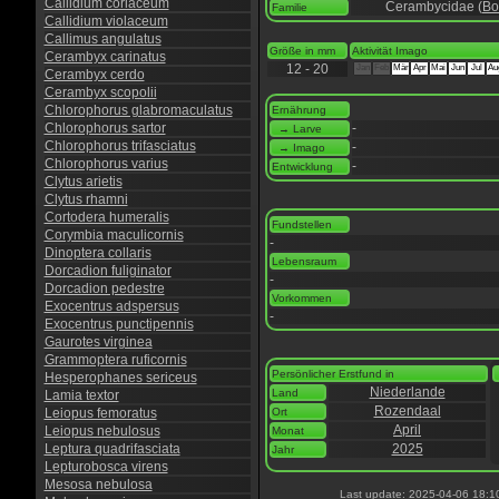
Callidium coriaceum
Cerambycidae (
Bo
Familie
Callidium violaceum
Callimus angulatus
Größe in mm
Aktivität Imago
Cerambyx carinatus
12 - 20
Jan
Feb
Mär
Apr
Mai
Jun
Jul
Au
Cerambyx cerdo
Cerambyx scopolii
Chlorophorus glabromaculatus
Ernährung
Chlorophorus sartor
-
→ Larve
Chlorophorus trifasciatus
-
→ Imago
Chlorophorus varius
-
Entwicklung
Clytus arietis
Clytus rhamni
Cortodera humeralis
Fundstellen
Corymbia maculicornis
-
Dinoptera collaris
Lebensraum
Dorcadion fuliginator
-
Dorcadion pedestre
Vorkommen
Exocentrus adspersus
-
Exocentrus punctipennis
Gaurotes virginea
Grammoptera ruficornis
Persönlicher Erstfund in
Hesperophanes sericeus
Niederlande
Land
Lamia textor
Rozendaal
Leiopus femoratus
Ort
April
Leiopus nebulosus
Monat
Leptura quadrifasciata
2025
Jahr
Lepturobosca virens
Mesosa nebulosa
Last update: 2025-04-06 18:1