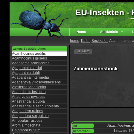
EU-Insekten - K
au
Home
Steckbriefe
L
home
:
Käfer
:
Bockkäfer
: Acanthocinus a
weitere Bockkäfer-Arten:
id: 1462
Acanthocinus aedilis
Acanthocinus griseus
Aegosoma scabricorne
Agapanthia cardui
Zimmermannsbock
Agapanthia dahli
Agapanthia intermedia
Agapanthia villosoviridescens
Alosterna tabacicolor
Anaesthetis testacea
Anaglyptus mysticus
Anastrangalia dubia
Anastrangalia sanguinolenta
Anoplodera rufipes
Anoplodera sexguttata
Arhopalus rusticus
Aromia moschata
Acanthocinus a
Art
Calamobius filum
Linnaeus, 17
Beschreiber