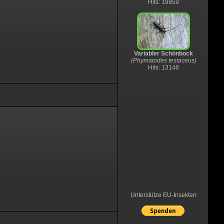
Hits: 19859
Variabler Schönbock
(Phymatodes testaceus)
Hits: 13148
Unterstütze EU-Insekten: