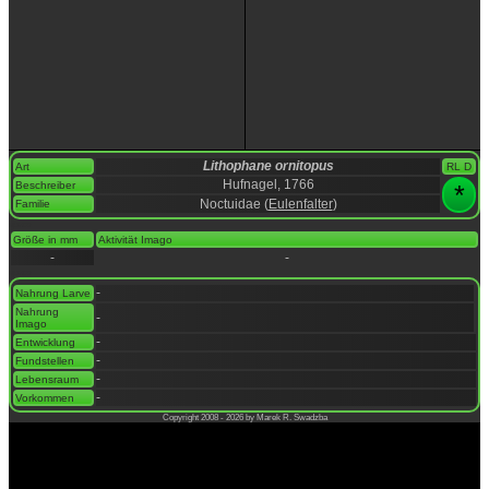
Lithophane ornitopus
Art
RL D
Hufnagel, 1766
Beschreiber
*
Noctuidae (
Eulenfalter
)
Familie
space
Größe in mm
Aktivität Imago
-
-
space
-
Nahrung Larve
Nahrung
-
Imago
-
Entwicklung
-
Fundstellen
-
Lebensraum
-
Vorkommen
Copyright 2008 - 2026 by Marek R. Swadzba