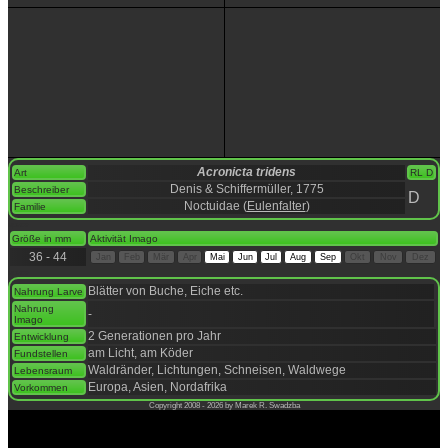
Acronicta tridens
Art
RL D
Denis & Schiffermüller, 1775
Beschreiber
D
Noctuidae (
Eulenfalter
)
Familie
space
Größe in mm
Aktivität Imago
36 - 44
Jan
Feb
Mär
Apr
Mai
Jun
Jul
Aug
Sep
Okt
Nov
Dez
space
Blätter von Buche, Eiche etc.
Nahrung Larve
Nahrung
-
Imago
2 Generationen pro Jahr
Entwicklung
am Licht, am Köder
Fundstellen
Waldränder, Lichtungen, Schneisen, Waldwege
Lebensraum
Europa, Asien, Nordafrika
Vorkommen
Copyright 2008 - 2026 by Marek R. Swadzba