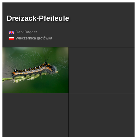
Dreizack-Pfeileule
Dark Dagger
Wieczernica grotówka