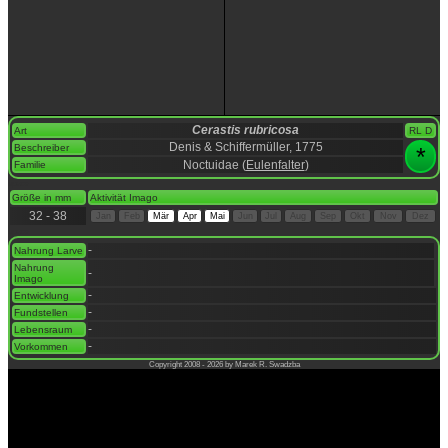
Cerastis rubricosa
Art
RL D
Denis & Schiffermüller, 1775
Beschreiber
*
Noctuidae (
Eulenfalter
)
Familie
space
Größe in mm
Aktivität Imago
32 - 38
Jan
Feb
Mär
Apr
Mai
Jun
Jul
Aug
Sep
Okt
Nov
Dez
space
-
Nahrung Larve
Nahrung
-
Imago
-
Entwicklung
-
Fundstellen
-
Lebensraum
-
Vorkommen
Copyright 2008 - 2026 by Marek R. Swadzba