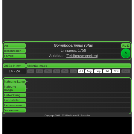
Gomphocerippus rufus
Art
RL D
Linnaeus, 1758
Beschreiber
*
Acrididae (
Feldheuschrecken
)
Familie
space
Größe in mm
Aktivität Imago
14 - 24
Jan
Feb
Mär
Apr
Mai
Jun
Jul
Aug
Sep
Okt
Nov
Dez
space
-
Nahrung Larve
Nahrung
-
Imago
-
Entwicklung
-
Fundstellen
-
Lebensraum
-
Vorkommen
Copyright 2008 - 2026 by Marek R. Swadzba