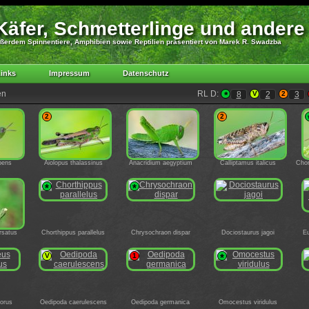
äfer, Schmetterlinge und andere
ßerdem Spinnentiere, Amphibien sowie Reptilien präsentiert von Marek R. Swadzba
inks
Impressum
Datenschutz
en
RL D:
*
8
V
2
2
3
2
2
pens
Aiolopus thalassinus
Anacridium aegyptium
Calliptamus italicus
Chor
*
*
rsatus
Chorthippus parallelus
Chrysochraon dispar
Dociostaurus jagoi
Eu
V
1
*
orus
Oedipoda caerulescens
Oedipoda germanica
Omocestus viridulus