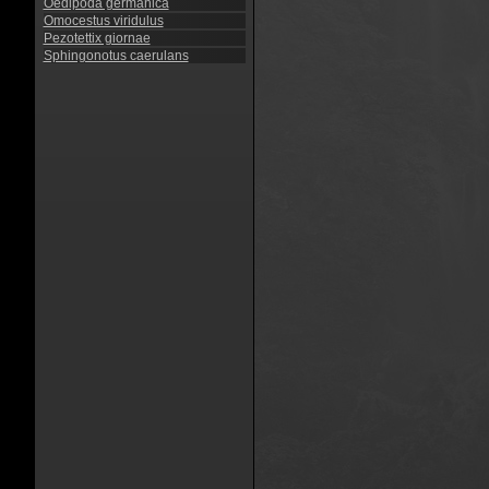
Oedipoda germanica
Omocestus viridulus
Pezotettix giornae
Sphingonotus caerulans