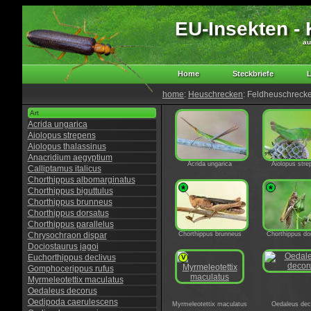
EU-Insekten - K
au
Home
Steckbriefe
L
home
:
Heuschrecken
: Feldheuschreck
Art
Acrida ungarica
Aiolopus strepens
Aiolopus thalassinus
Anacridium aegyptium
Acrida ungarica
Aiolopus stre
Calliptamus italicus
Chorthippus albomarginatus
*
*
Chorthippus biguttulus
Chorthippus brunneus
Chorthippus dorsatus
Chorthippus parallelus
Chrysochraon dispar
Chorthippus brunneus
Chorthippus do
Dociostaurus jagoi
Euchorthippus declivus
V
Gomphocerippus rufus
Myrmeleotettix maculatus
Oedaleus decorus
Oedipoda caerulescens
Myrmeleotettix maculatus
Oedaleus dec