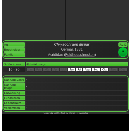
Chrysochraon dispar
Art
RL D
Germar, 1831
Beschreiber
*
Acrididae (
Feldheuschrecken
)
Familie
space
Größe in mm
Aktivität Imago
16 - 30
Jan
Feb
Mär
Apr
Mai
Jun
Jul
Aug
Sep
Okt
Nov
Dez
space
-
Nahrung Larve
Nahrung
-
Imago
-
Entwicklung
-
Fundstellen
-
Lebensraum
-
Vorkommen
Copyright 2008 - 2026 by Marek R. Swadzba