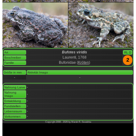
Bufotes viridis
Art
RL D
Laurenti, 1768
Beschreiber
2
Bufonidae (
Kröten
)
Familie
space
Größe in mm
Aktivität Imago
-
-
space
-
Nahrung Larve
Nahrung
-
Imago
-
Entwicklung
-
Fundstellen
-
Lebensraum
-
Vorkommen
Copyright 2008 - 2026 by Marek R. Swadzba