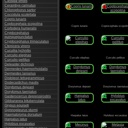
Cassida viridis
Cerambyx carinatus
2
1
Chlorophorus sartor
Coccidula scutellata
Copris lunaris
Coptocephala scopolina
Copris lunaris
Coptocephala scopoli
Cortodera humeralis
Cryptocephalus
quinquepunctatus
D
*
Cryptocephalus trimaculatus
Ctenicera virens
Cucullia lychnitis
Curculio elephas
Curculio elephas
Curculio pellitus
Curculio pellitus
Deleaster dichrous
*
*
Dermestes haemorrhoidalis
Dermestes laniarius
Distoleon tetragrammicus
Dodecastichus mastix
Dorytomus dejeani
Dorytomus dejeani
Dorytomus taeniatus
Dorytomus taeniatus
Gasterocercus depressirostris
*
*
Gibbaranea bituberculata
Grypus equiseti
Gymnopleurus sturmi
Haematoloma dorsatum
Harpalus latus
Hylobius excavatus
Harpalus latus
Hylobius excavatus
*