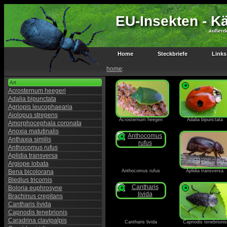
EU-Insekten - Kä
außerd
Home
Steckbriefe
Links
home
:
Art
*
Acrosternum heegeri
Adalia bipunctata
Agriopis leucophaearia
Aiolopus strepens
Acrosternum heegeri
Adalia bipunctata
Amorphocephala coronata
Anoxia matutinalis
*
Anthaxia similis
Anthocomus rufus
Aplidia transversa
Argiope lobata
Bena bicolorana
Anthocomus rufus
Aplidia transversa
Bledius tricornis
Boloria euphrosyne
*
*
Brachinus crepitans
Cantharis livida
Capnodis tenebrionis
Caradrina clavipalpis
Cantharis livida
Capnodis tenebrionis